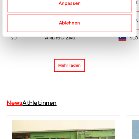
WIEGELE Hannah
AUT
18
Anpassen
MESIKOVA Tamara
SVK
19
Ablehnen
ANDRIC Ziva
SLO
20
Mehr laden
News
Athlet:innen