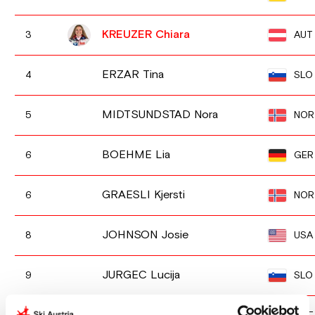
KREUZER Chiara
AUT
3
ERZAR Tina
SLO
4
MIDTSUNDSTAD Nora
NOR
5
BOEHME Lia
GER
6
GRAESLI Kjersti
NOR
6
JOHNSON Josie
USA
8
JURGEC Lucija
SLO
9