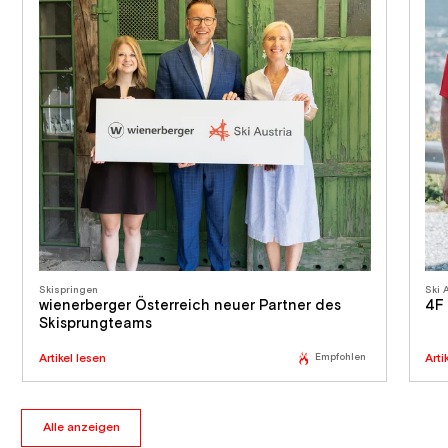
Skispringen
Ski 
wienerberger Österreich neuer Partner des
4F 
Skisprungteams
Artikel lesen
Empfohlen
Arti
Alle anzeigen