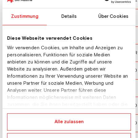
INDRACKOVA Karolina
CZE
10
Zustimmung
Details
Über Cookies
MALSINER Jessica
ITA
11
KINDLIMANN Rea
SUI
12
Diese Webseite verwendet Cookies
Wir verwenden Cookies, um Inhalte und Anzeigen zu
SCHARFENBERG Anna-Fay
GER
13
personalisieren, Funktionen für soziale Medien
anbieten zu können und die Zugriffe auf unsere
Website zu analysieren. Außerdem geben wir
KOSNJEK Ajda
SLO
14
Informationen zu Ihrer Verwendung unserer Website an
unsere Partner für soziale Medien, Werbung und
ARNET Sina
SUI
15
Analysen weiter. Unsere Partner führen diese
Informationen möglicherweise mit weiteren Daten
zusammen, die Sie ihnen bereitgestellt haben oder die
KOMAR Tinkara
SLO
16
sie im Rahmen Ihrer Nutzung der Dienste gesammelt
haben.
Alle zulassen
KOVACIC Maja
SLO
17