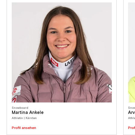
Snowboard
Sno
Martina Ankele
Arv
Athletin | Kärnten
Athl
Profil ansehen
Pro