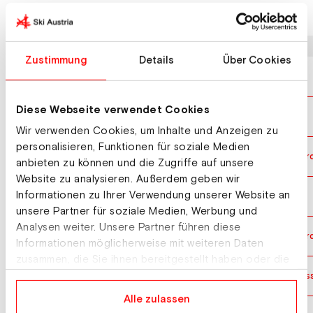
Letzte Ergebnisse
Datum
Wettbewerb
Zustimmung
Details
Über Cookies
02.04.2026
Europacup Snowboardcross Herren
Diese Webseite verwendet Cookies
01.04.2026
Europacup Snowboardcross Herren
Wir verwenden Cookies, um Inhalte und Anzeigen zu
personalisieren, Funktionen für soziale Medien
28.03.2026
Nationale Junior:innen Meisterschaften Snowboar
anbieten zu können und die Zugriffe auf unsere
Website zu analysieren. Außerdem geben wir
Informationen zu Ihrer Verwendung unserer Website an
27.03.2026
Europacup Snowboardcross Herren
unsere Partner für soziale Medien, Werbung und
Analysen weiter. Unsere Partner führen diese
22.03.2026
Nationale Junior:innen Meisterschaften Snowboar
Informationen möglicherweise mit weiteren Daten
zusammen, die Sie ihnen bereitgestellt haben oder die
sie im Rahmen Ihrer Nutzung der Dienste gesammelt
13.03.2026
Junior:innen Weltmeisterschaften Snowboardcros
haben.
Alle zulassen