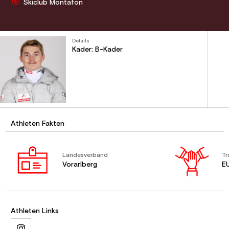
Skiclub Montafon
Details
Kader: B-Kader
Athleten Fakten
Landesverband
Tr
Vorarlberg
E
Athleten Links