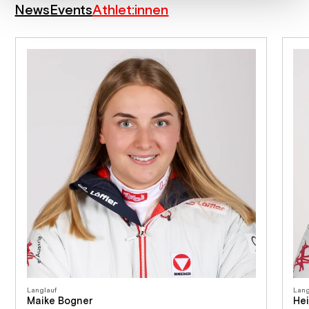
News
Events
Athlet:innen
Langlauf
Lang
Maike Bogner
Hei