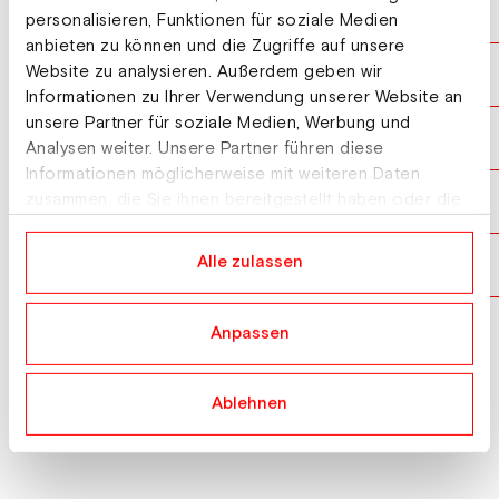
21.02.2026
Nationale Meisterschaften 10 km Herren
personalisieren, Funktionen für soziale Medien
anbieten zu können und die Zugriffe auf unsere
Website zu analysieren. Außerdem geben wir
17.01.2026
Nationale Meisterschaften Sprint Herren
Informationen zu Ihrer Verwendung unserer Website an
unsere Partner für soziale Medien, Werbung und
17.01.2026
Nationale Meisterschaften Sprint Herren
Analysen weiter. Unsere Partner führen diese
Informationen möglicherweise mit weiteren Daten
zusammen, die Sie ihnen bereitgestellt haben oder die
11.01.2026
Continental Cup 15 km Herren
sie im Rahmen Ihrer Nutzung der Dienste gesammelt
haben.
Alle zulassen
10.01.2026
Continental Cup 10 km Herren
Anpassen
Mehr laden
Ablehnen