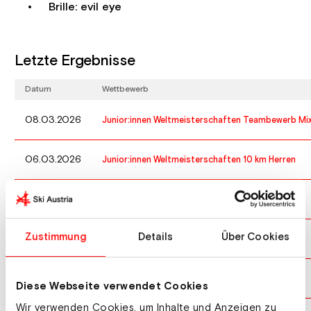
Brille: evil eye
Letzte Ergebnisse
Datum
Wettbewerb
08.03.2026
Junior:innen Weltmeisterschaften Teambewerb Mi
06.03.2026
Junior:innen Weltmeisterschaften 10 km Herren
04.03.2026
Junior:innen Weltmeisterschaften 30 km Herren
Zustimmung
Details
Über Cookies
02.03.2026
Junior:innen Weltmeisterschaften Sprint Herren
22.02.2026
Nationale Meisterschaften 15 km Herren
Diese Webseite verwendet Cookies
Wir verwenden Cookies, um Inhalte und Anzeigen zu