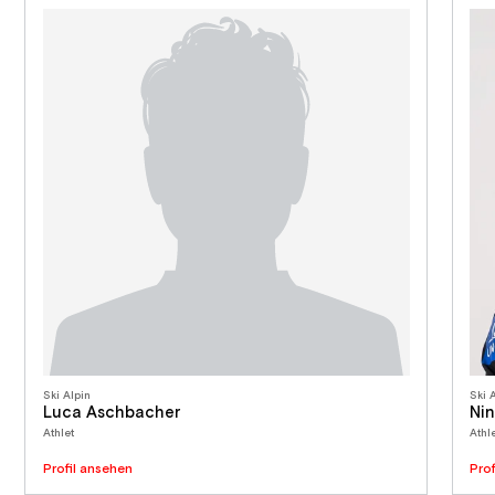
Ski Alpin
Ski 
Luca Aschbacher
Nin
Athlet
Athle
Profil ansehen
Pro