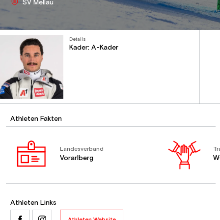
SV Mellau
Details
Kader: A-Kader
Athleten Fakten
Landesverband
Tr
Vorarlberg
W
Athleten Links
Athleten Website