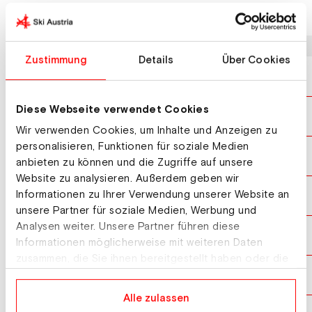
Letzte Ergebnisse
Datum
Wettbewerb
Zustimmung
Details
Über Cookies
11.04.2026
Nationale Meisterschaften Riesentorlauf Herren
Diese Webseite verwendet Cookies
24.03.2026
Weltcup Riesentorlauf Herren
Wir verwenden Cookies, um Inhalte und Anzeigen zu
personalisieren, Funktionen für soziale Medien
07.03.2026
Weltcup Riesentorlauf Herren
anbieten zu können und die Zugriffe auf unsere
Website zu analysieren. Außerdem geben wir
Informationen zu Ihrer Verwendung unserer Website an
14.02.2026
Olympische Winterspiele Riesentorlauf Herren
unsere Partner für soziale Medien, Werbung und
Analysen weiter. Unsere Partner führen diese
27.01.2026
Weltcup Riesentorlauf Herren
Informationen möglicherweise mit weiteren Daten
zusammen, die Sie ihnen bereitgestellt haben oder die
sie im Rahmen Ihrer Nutzung der Dienste gesammelt
21.01.2026
Europacup Riesentorlauf Herren
haben.
Alle zulassen