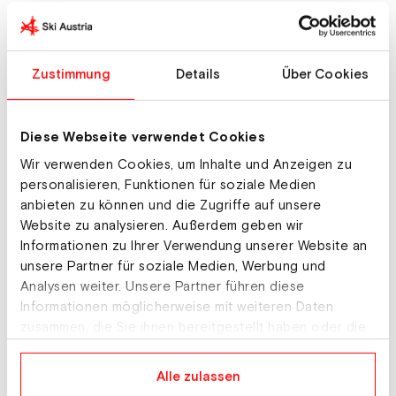
Weltcup Dual Moguls Herren 2025/26
Freestyle
Zustimmung
Details
Über Cookies
Weltcup Dual Moguls Damen 2025/26
Freestyle | 12. Platz: Avital CARROLL (AUT)
Diese Webseite verwendet Cookies
Weltcup Halfpipe Herren 2025/26
Wir verwenden Cookies, um Inhalte und Anzeigen zu
personalisieren, Funktionen für soziale Medien
Freestyle | 28. Platz: Sam BAUMGARTNER (AUT)
anbieten zu können und die Zugriffe auf unsere
Website zu analysieren. Außerdem geben wir
Weltcup Halfpipe Damen 2025/26
Informationen zu Ihrer Verwendung unserer Website an
Freestyle
unsere Partner für soziale Medien, Werbung und
Analysen weiter. Unsere Partner führen diese
Informationen möglicherweise mit weiteren Daten
Weltcup Slopestyle Herren 2025/26
zusammen, die Sie ihnen bereitgestellt haben oder die
Freestyle | 9. Platz: Matej SVANCER (AUT)
sie im Rahmen Ihrer Nutzung der Dienste gesammelt
haben.
Alle zulassen
Weltcup Slopestyle Herren 2024/25