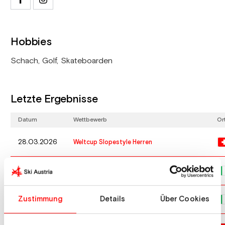
Hobbies
Schach, Golf, Skateboarden
Letzte Ergebnisse
Datum
Wettbewerb
Or
28.03.2026
Weltcup Slopestyle Herren
17.02.2026
Olympische Winterspiele Big Air Herren
Zustimmung
Details
Über Cookies
10.02.2026
Olympische Winterspiele Slopestyle Herren