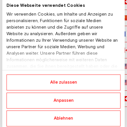
17.01.2026
Weltcup Slopestyle Herren
Diese Webseite verwendet Cookies
Wir verwenden Cookies, um Inhalte und Anzeigen zu
06.12.2025
Weltcup Big Air Herren
personalisieren, Funktionen für soziale Medien
anbieten zu können und die Zugriffe auf unsere
Website zu analysieren. Außerdem geben wir
13.03.2025
Weltcup Big Air Herren
Informationen zu Ihrer Verwendung unserer Website an
unsere Partner für soziale Medien, Werbung und
22.02.2025
Weltcup Slopestyle Herren
Analysen weiter. Unsere Partner führen diese
Informationen möglicherweise mit weiteren Daten
06.02.2025
zusammen, die Sie ihnen bereitgestellt haben oder die
Weltcup Big Air Herren
sie im Rahmen Ihrer Nutzung der Dienste gesammelt
haben.
Alle zulassen
01.02.2025
Weltcup Slopestyle Herren
17.01.2025
Weltcup Slopestyle Herren
Anpassen
Ablehnen