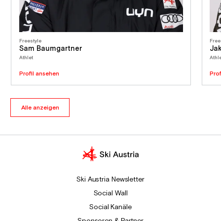
Freestyle
Free
Sam Baumgartner
Ja
Athlet
Athl
Profil ansehen
Pro
Alle anzeigen
Ski Austria Newsletter
Social Wall
Social Kanäle