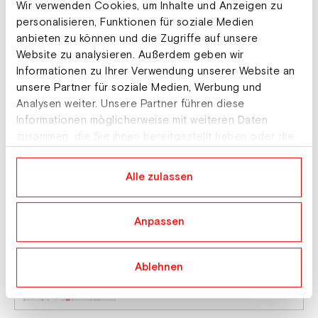
Wir verwenden Cookies, um Inhalte und Anzeigen zu
personalisieren, Funktionen für soziale Medien
anbieten zu können und die Zugriffe auf unsere
Website zu analysieren. Außerdem geben wir
Profil ansehen
Informationen zu Ihrer Verwendung unserer Website an
unsere Partner für soziale Medien, Werbung und
Nordische Kombination
Analysen weiter. Unsere Partner führen diese
Florian Kolb
Informationen möglicherweise mit weiteren Daten
Athlet
Tirol
zusammen, die Sie ihnen bereitgestellt haben oder die
sie im Rahmen Ihrer Nutzung der Dienste gesammelt
haben.
Alle zulassen
Profil ansehen
Nordische Kombination
Anpassen
Johannes Lamparter
Athlet
Tirol
Ablehnen
Profil ansehen