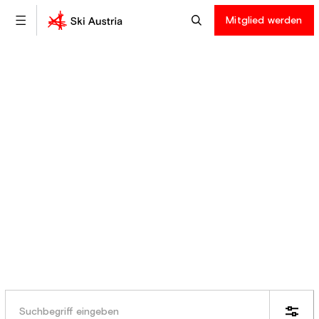
Mitglied werden
Ski Austria
Teams
Als leidenschaftliches Team setzen
unsere Athlet:innen alles daran, das Beste
für ihren Sport zu geben.